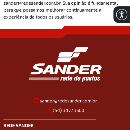
sander@redesander.com.br
. Sua opinião é fundamental
para que possamos melhorar continuamente a
Abrir 
experiência de todos os usuários.
sander@redesander.com.br
(54) 3477 3500
REDE SANDER