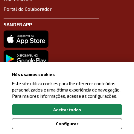
Portal do Colaborador
SANDER APP
Baixe o aplicativo na App Store
Baixe o aplicativo na Google Play Store
Nós usamos cookies
LinkedIn
Facebook
Instagram
Este site utiliza cookies para lhe oferecer conteúdos
personalizados e uma ótima experiência de navegação.
Para maiores informações, acesse as configurações.
Aceitar todos
Configurar
REDE DE POSTOS SANDER, TODOS OS DIREITOS
RESERVADOS.