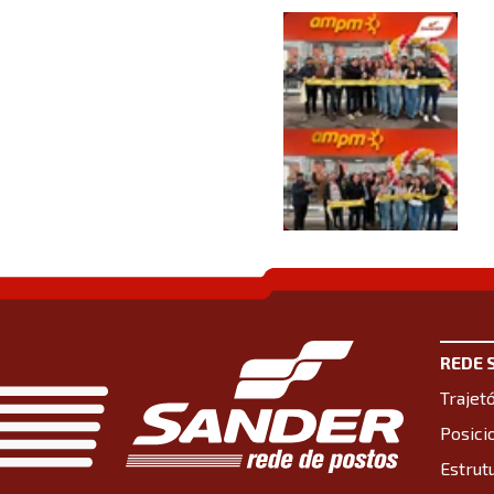
REDE 
Trajetó
Posic
Estrut