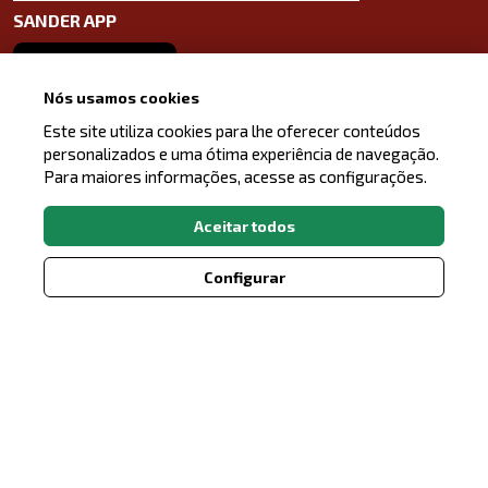
SANDER APP
Baixe o aplicativo na App Store
Nós usamos cookies
Baixe o aplicativo na Google Play Store
Este site utiliza cookies para lhe oferecer conteúdos
personalizados e uma ótima experiência de navegação.
Para maiores informações, acesse as configurações.
LinkedIn
Facebook
Instagram
Aceitar todos
Configurar
REDE DE POSTOS SANDER, TODOS OS DIREITOS
RESERVADOS.
Axysweb
Desenvolvido por