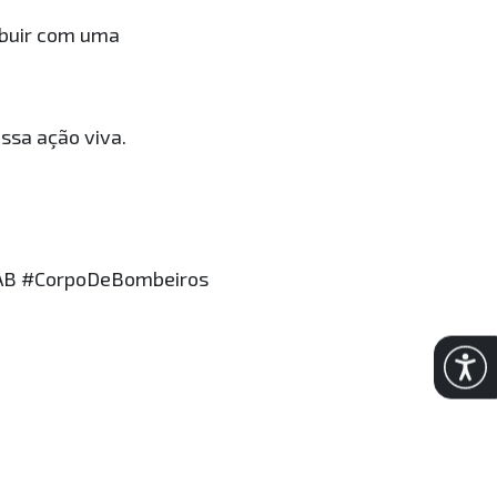
ibuir com uma
ssa ação viva.
AB #CorpoDeBombeiros
Abrir 