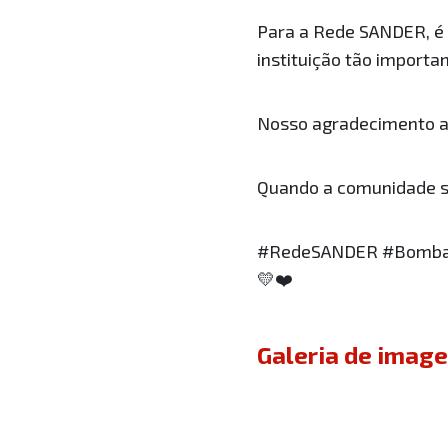
Para a Rede SANDER, é 
instituição tão importa
Nosso agradecimento a c
Quando a comunidade se
#RedeSANDER #BombaS
💛❤️
Galeria de imag