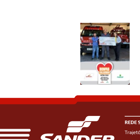
REDE 
Trajetó