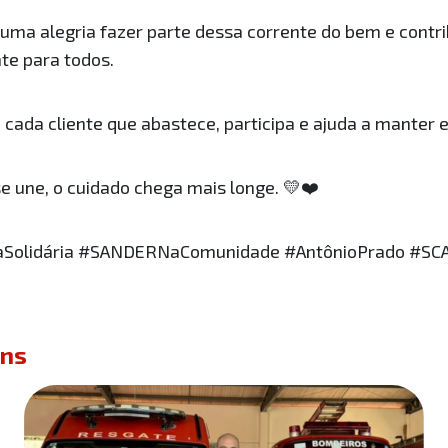
uma alegria fazer parte dessa corrente do bem e contr
nte para todos.
ada cliente que abastece, participa e ajuda a manter e
 une, o cuidado chega mais longe. 💛❤️
olidária #SANDERNaComunidade #AntônioPrado #SC
ens