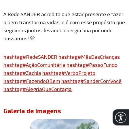
A Rede SANDER acredita que estar presente e fazer
o bem transforma vidas, e é com esse propósito que
seguimos juntos, levando energia boa por onde
passamos! 💛
hashtag#RedeSANDER
hashtag#MêsDasCrianças
hashtag#AçãoComunitária
hashtag#PassoFundo
hashtag#Zachia
hashtag#VerboProjeto
hashtag#FazendoOBem
hashtag#SanderComVocê
hashtag#AlegriaQueContagia
Galeria de imagens
Abrir 